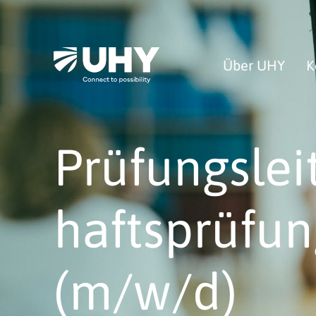
Über UHY
K
Prüfungslei
haftsprüfu
(m/w/d)