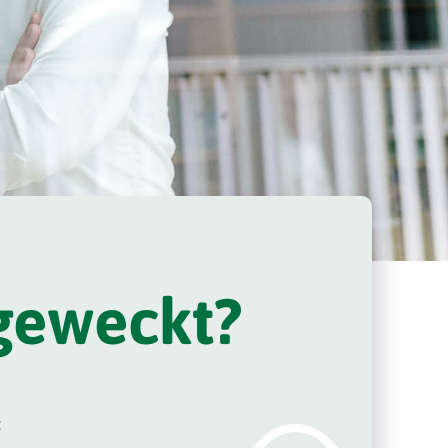
 geweckt?
: